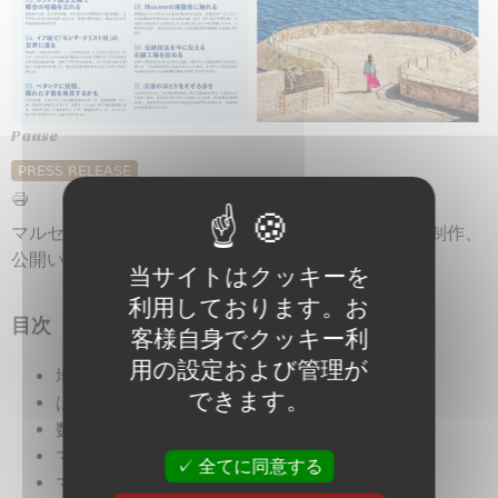
Pause
PRESS RELEASE
マルセイユ観光局は2026年のプレス資料を日本語で制作、
公開いたしました。ぜひご参照ください。
当サイトはクッキーを
利用しております。お
目次
客様自身でクッキー利
用の設定および管理が
地図
できます。
はじめに
数字で見るマルセイユ
マルセイユとその歴史
全てに同意する
マルセイユを愉しむ10の体験