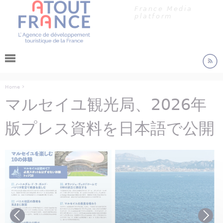
クッキー利用の管理について
Jump to navigation
France Media
platform
›
Home
マルセイユ観光局、2026年
You are here
版プレス資料を日本語で公開