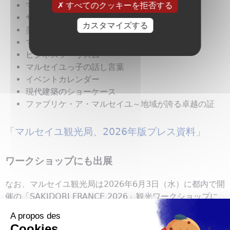
マルセイユ、文化の息吹を感じる街
すべてのクッキーを拒否する
サステナブル・ツーリズム
カスタマイズする
美食の街、マルセイユ
マルセイユ・エクスペリエンス
ビジネスツーリズム
マルセイユっ子の話し言葉
イベントカレンダー
現代建築のショーケース
ファブリケ・ア・マルセイユ～地域が誇る卓越の証
「マルセイユ観光局、2026年版プレス資料」
ワークショップにも出展
なお、マルセイユ観光局は2026年6月3日（水）に都内で開
催の「SAKIDORI FRANCE 2026」観光ワークショップに
出展いたします。ワークショップへの参加お申込みがまだ
の方は
こちら
からどうぞ。